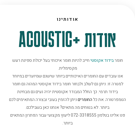
אודותינו
אודות +ACOUSTIC
חומר
בידוד אקוסטי
חייב להיות חומר איכותי בעל יכולת ספיגת רעש
מקסימלית.
אנו עובדים עם החומרים האיכותיים ביותר שישנם שמיועדים במיוחד
למטרה זו. ניתן גם לשלב ולבחור חומר בידוד אקוסטי המהוה גם חומר
בידוד תרמי. כך החלל המבודד אקוסטית יהיה נעים גם מבחינת
הטמפרטורה. את כל
החומרים
ניתן להזמין בעובי ובצורה המתאימים לכם
ביותר. לא בטוחים מה מתאים? אנחנו כאן בשבילכם.
פנו אלינו בטלפון 072-3318555 ליעוץ מקצועי עבור הפתרון המתאים
ביותר.