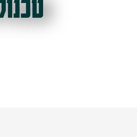
טכנול
ל