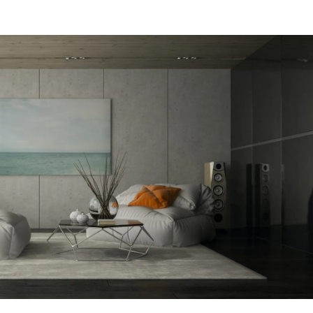
מקום של 
לתת מענה
הפיתרון ה
דב
הרצליה