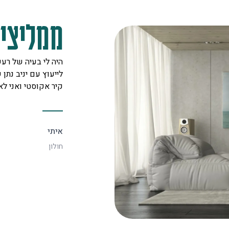
ממליצים
מקצוענים על לב טוב ורצון אדיר
היה לי בעיה של רעש
 לכל לקוח. אצלם מצאתי את
לייעוץ עם יניב נתן ש
יעיל ביותר.
קיר אקוסטי ואני ל
איתי
חולון