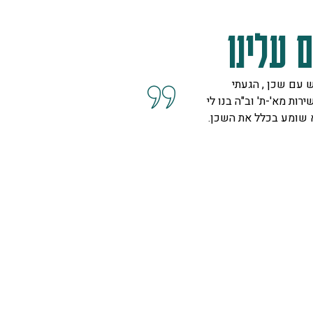
 עלינו
 עם שכן , הגעתי
קיבלנו שרות מצוין, הסברים ו
ירות מא'-ת' וב"ה בנו לי
השאלות מנציגה נחמדה מאוד 
א שומע בכלל את השכן.
המליצה לנו על פיתרון להד בח
ויפה.
ספיר
רמת גן