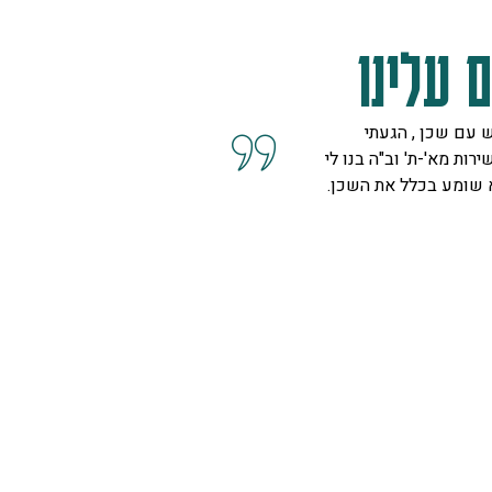
 עלינו
 עם שכן , הגעתי
קיבלנו שרות מצוין, הסברים ו
ירות מא'-ת' וב"ה בנו לי
השאלות מנציגה נחמדה מאוד 
א שומע בכלל את השכן.
המליצה לנו על פיתרון להד בח
ויפה.
ספיר
רמת גן