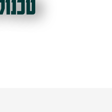
טכנול
ל