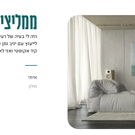
ממליצים
מקצוענים על לב טוב ורצון אדיר
היה לי בעיה של רעש
 לכל לקוח. אצלם מצאתי את
לייעוץ עם יניב נתן ש
יעיל ביותר.
קיר אקוסטי ואני ל
איתי
חולון