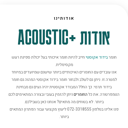
אודותינו
אודות +ACOUSTIC
חומר
בידוד אקוסטי
חייב להיות חומר איכותי בעל יכולת ספיגת רעש
מקסימלית.
אנו עובדים עם החומרים האיכותיים ביותר שישנם שמיועדים במיוחד
למטרה זו. ניתן גם לשלב ולבחור חומר בידוד אקוסטי המהוה גם חומר
בידוד תרמי. כך החלל המבודד אקוסטית יהיה נעים גם מבחינת
הטמפרטורה. את כל
החומרים
ניתן להזמין בעובי ובצורה המתאימים לכם
ביותר. לא בטוחים מה מתאים? אנחנו כאן בשבילכם.
פנו אלינו בטלפון 072-3318555 ליעוץ מקצועי עבור הפתרון המתאים
ביותר.