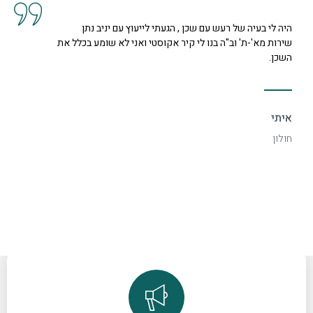
י לייעוץ עם יניב נתן
קיבלנו שרות מצוין, הסברים ותשוב
וסטי ואני לא שומע בכלל את
נחמדה מאוד בשם קרן היא המליצה ל
דקורטיבי ויפה.
ספיר
רמת גן