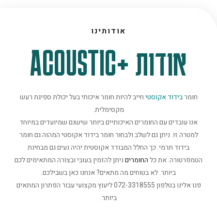
אודותינו
אודות +ACOUSTIC
חומר
בידוד אקוסטי
חייב להיות חומר איכותי בעל יכולת ספיגת רעש
מקסימלית.
אנו עובדים עם החומרים האיכותיים ביותר שישנם שמיועדים במיוחד
למטרה זו. ניתן גם לשלב ולבחור חומר בידוד אקוסטי המהוה גם חומר
בידוד תרמי. כך החלל המבודד אקוסטית יהיה נעים גם מבחינת
הטמפרטורה. את כל
החומרים
ניתן להזמין בעובי ובצורה המתאימים לכם
ביותר. לא בטוחים מה מתאים? אנחנו כאן בשבילכם.
פנו אלינו בטלפון 072-3318555 ליעוץ מקצועי עבור הפתרון המתאים
ביותר.