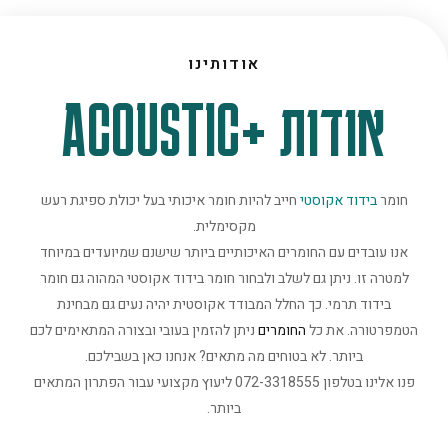
אודותינו
אודות +ACOUSTIC
חומר
בידוד אקוסטי
חייב להיות חומר איכותי בעל יכולת ספיגת רעש
מקסימלית.
אנו עובדים עם החומרים האיכותיים ביותר שישנם שמיועדים במיוחד
למטרה זו. ניתן גם לשלב ולבחור חומר בידוד אקוסטי המהוה גם חומר
בידוד תרמי. כך החלל המבודד אקוסטית יהיה נעים גם מבחינת
הטמפרטורה. את כל
החומרים
ניתן להזמין בעובי ובצורה המתאימים לכם
ביותר. לא בטוחים מה מתאים? אנחנו כאן בשבילכם.
פנו אלינו בטלפון 072-3318555 ליעוץ מקצועי עבור הפתרון המתאים
ביותר.