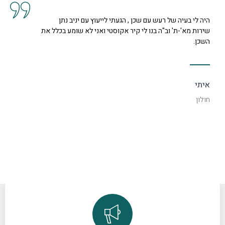
געתי לייעוץ עם יניב נתן
קיבלנו שרות מצוין, הסברים ות
 אקוסטי ואני לא שומע בכלל את
נחמדה מאוד בשם קרן היא המליצ
דקורטיבי ויפה.
ספיר
רמת גן