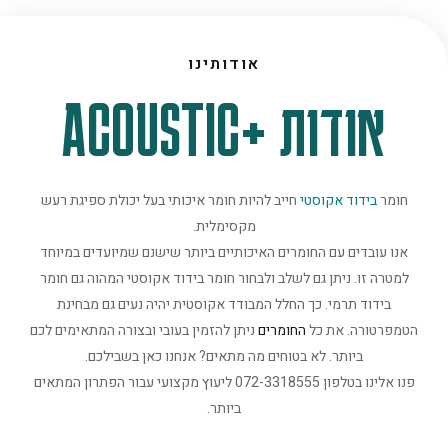
אודותינו
אודות +ACOUSTIC
חומר
בידוד אקוסטי
חייב להיות חומר איכותי בעל יכולת ספיגת רעש
מקסימלית.
אנו עובדים עם החומרים האיכותיים ביותר שישנם שמיועדים במיוחד
למטרה זו. ניתן גם לשלב ולבחור חומר בידוד אקוסטי המהוה גם חומר
בידוד תרמי. כך החלל המבודד אקוסטית יהיה נעים גם מבחינת
הטמפרטורה. את כל
החומרים
ניתן להזמין בעובי ובצורה המתאימים לכם
ביותר. לא בטוחים מה מתאים? אנחנו כאן בשבילכם.
פנו אלינו בטלפון 072-3318555 ליעוץ מקצועי עבור הפתרון המתאים
ביותר.