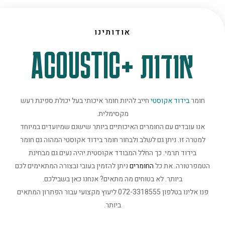
אודותינו
אודות +ACOUSTIC
חומר
בידוד אקוסטי
חייב להיות חומר איכותי בעל יכולת ספיגת רעש
מקסימלית.
אנו עובדים עם החומרים האיכותיים ביותר שישנם שמיועדים במיוחד
למטרה זו. ניתן גם לשלב ולבחור חומר בידוד אקוסטי המהוה גם חומר
בידוד תרמי. כך החלל המבודד אקוסטית יהיה נעים גם מבחינת
הטמפרטורה. את כל
החומרים
ניתן להזמין בעובי ובצורה המתאימים לכם
ביותר. לא בטוחים מה מתאים? אנחנו כאן בשבילכם.
פנו אלינו בטלפון 072-3318555 ליעוץ מקצועי עבור הפתרון המתאים
ביותר.