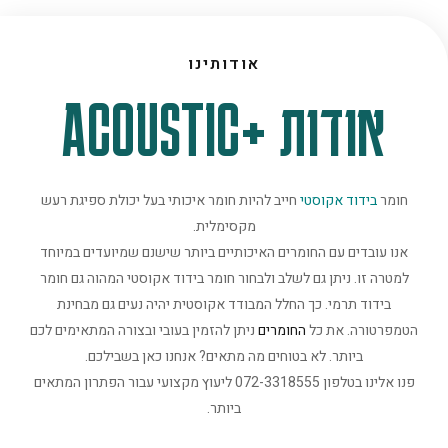
אודותינו
אודות +ACOUSTIC
חומר
בידוד אקוסטי
חייב להיות חומר איכותי בעל יכולת ספיגת רעש
מקסימלית.
אנו עובדים עם החומרים האיכותיים ביותר שישנם שמיועדים במיוחד
למטרה זו. ניתן גם לשלב ולבחור חומר בידוד אקוסטי המהוה גם חומר
בידוד תרמי. כך החלל המבודד אקוסטית יהיה נעים גם מבחינת
הטמפרטורה. את כל
החומרים
ניתן להזמין בעובי ובצורה המתאימים לכם
ביותר. לא בטוחים מה מתאים? אנחנו כאן בשבילכם.
פנו אלינו בטלפון 072-3318555 ליעוץ מקצועי עבור הפתרון המתאים
ביותר.