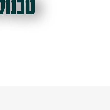
טכנול
ל