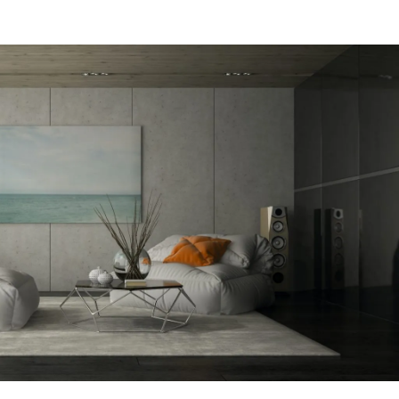
מקום של 
לתת מענה
הפיתרון ה
דב
הרצליה