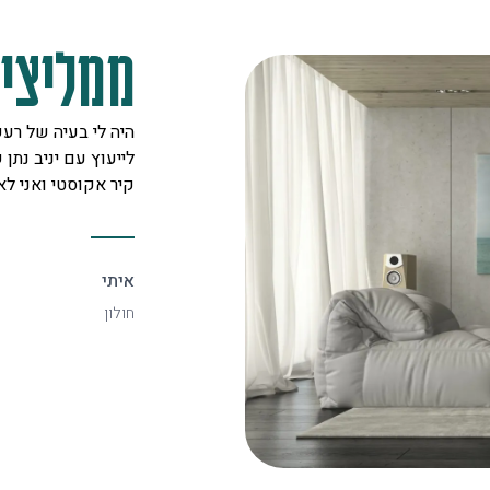
ממליצים
מקצוענים על לב טוב ורצון אדיר
היה לי בעיה של רעש
 לכל לקוח. אצלם מצאתי את
לייעוץ עם יניב נתן ש
יעיל ביותר.
קיר אקוסטי ואני ל
איתי
חולון