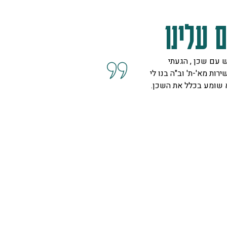
 עלינו
 עם שכן , הגעתי
קיבלנו שרות מצוין, הסברים ו
ירות מא'-ת' וב"ה בנו לי
השאלות מנציגה נחמדה מאוד 
א שומע בכלל את השכן.
המליצה לנו על פיתרון להד בח
ויפה.
ספיר
רמת גן