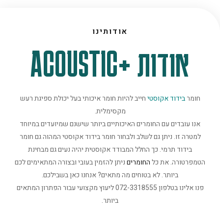
אודותינו
אודות +ACOUSTIC
חומר
בידוד אקוסטי
חייב להיות חומר איכותי בעל יכולת ספיגת רעש
מקסימלית.
אנו עובדים עם החומרים האיכותיים ביותר שישנם שמיועדים במיוחד
למטרה זו. ניתן גם לשלב ולבחור חומר בידוד אקוסטי המהוה גם חומר
בידוד תרמי. כך החלל המבודד אקוסטית יהיה נעים גם מבחינת
הטמפרטורה. את כל
החומרים
ניתן להזמין בעובי ובצורה המתאימים לכם
ביותר. לא בטוחים מה מתאים? אנחנו כאן בשבילכם.
פנו אלינו בטלפון 072-3318555 ליעוץ מקצועי עבור הפתרון המתאים
ביותר.