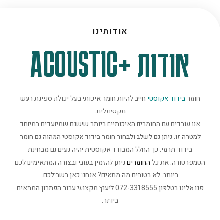
אודותינו
אודות +ACOUSTIC
חומר
בידוד אקוסטי
חייב להיות חומר איכותי בעל יכולת ספיגת רעש
מקסימלית.
אנו עובדים עם החומרים האיכותיים ביותר שישנם שמיועדים במיוחד
למטרה זו. ניתן גם לשלב ולבחור חומר בידוד אקוסטי המהוה גם חומר
בידוד תרמי. כך החלל המבודד אקוסטית יהיה נעים גם מבחינת
הטמפרטורה. את כל
החומרים
ניתן להזמין בעובי ובצורה המתאימים לכם
ביותר. לא בטוחים מה מתאים? אנחנו כאן בשבילכם.
פנו אלינו בטלפון 072-3318555 ליעוץ מקצועי עבור הפתרון המתאים
ביותר.