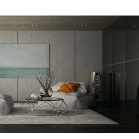
מקום של 
לתת מענה
הפיתרון ה
דב
הרצליה