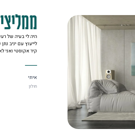
ממליצים
מקצוענים על לב טוב ורצון אדיר
היה לי בעיה של רעש
 לכל לקוח. אצלם מצאתי את
לייעוץ עם יניב נתן ש
יעיל ביותר.
קיר אקוסטי ואני ל
איתי
חולון