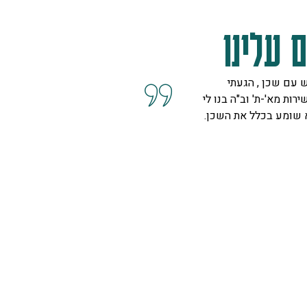
 עלינו
 עם שכן , הגעתי
קיבלנו שרות מצוין, הסברים ו
ירות מא'-ת' וב"ה בנו לי
השאלות מנציגה נחמדה מאוד 
א שומע בכלל את השכן.
המליצה לנו על פיתרון להד בח
ויפה.
ספיר
רמת גן