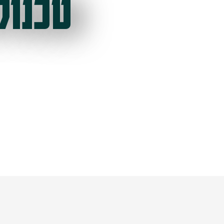
טכנול
ל