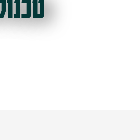
טכנול
ל