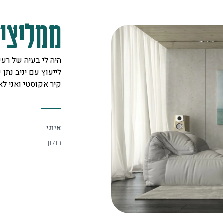
ממליצים
מקצוענים על לב טוב ורצון אדיר
היה לי בעיה של רעש
 לכל לקוח. אצלם מצאתי את
לייעוץ עם יניב נתן ש
יעיל ביותר.
קיר אקוסטי ואני ל
איתי
חולון