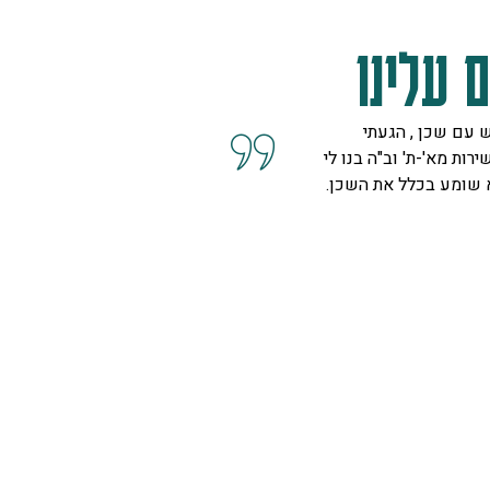
 עלינו
 עם שכן , הגעתי
קיבלנו שרות מצוין, הסברים ו
ירות מא'-ת' וב"ה בנו לי
השאלות מנציגה נחמדה מאוד 
א שומע בכלל את השכן.
המליצה לנו על פיתרון להד בח
ויפה.
ספיר
רמת גן