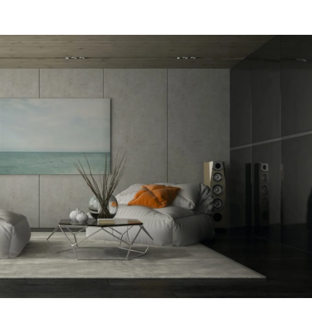
מקום של 
לתת מענה
הפיתרון ה
דב
הרצליה