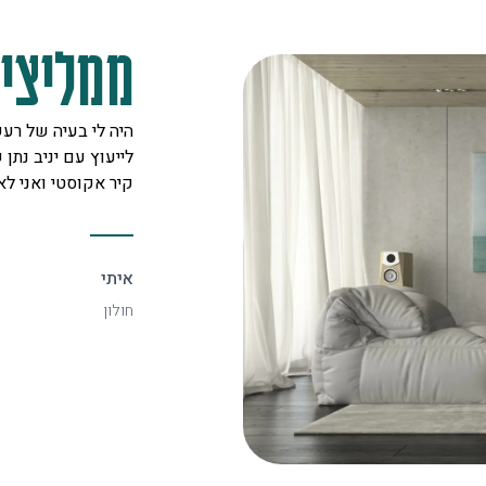
ממליצים
מקצוענים על לב טוב ורצון אדיר
היה לי בעיה של רעש
 לכל לקוח. אצלם מצאתי את
לייעוץ עם יניב נתן ש
יעיל ביותר.
קיר אקוסטי ואני ל
איתי
חולון