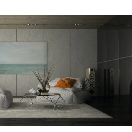
מקום של 
לתת מענה
הפיתרון ה
דב
הרצליה