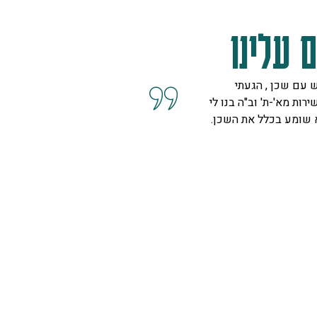
 עלינו
 עם שכן , הגעתי
קיבלנו שרות מצוין, הסברים ו
ירות מא'-ת' וב"ה בנו לי
השאלות מנציגה נחמדה מאוד 
א שומע בכלל את השכן.
המליצה לנו על פיתרון להד בח
ויפה.
ספיר
רמת גן