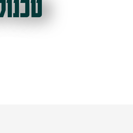
טכנול
ל