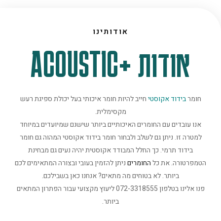
אודותינו
אודות +ACOUSTIC
חומר
בידוד אקוסטי
חייב להיות חומר איכותי בעל יכולת ספיגת רעש
מקסימלית.
אנו עובדים עם החומרים האיכותיים ביותר שישנם שמיועדים במיוחד
למטרה זו. ניתן גם לשלב ולבחור חומר בידוד אקוסטי המהוה גם חומר
בידוד תרמי. כך החלל המבודד אקוסטית יהיה נעים גם מבחינת
הטמפרטורה. את כל
החומרים
ניתן להזמין בעובי ובצורה המתאימים לכם
ביותר. לא בטוחים מה מתאים? אנחנו כאן בשבילכם.
פנו אלינו בטלפון 072-3318555 ליעוץ מקצועי עבור הפתרון המתאים
ביותר.