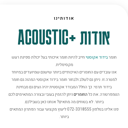
אודותינו
אודות +ACOUSTIC
חומר
בידוד אקוסטי
חייב להיות חומר איכותי בעל יכולת ספיגת רעש
מקסימלית.
אנו עובדים עם החומרים האיכותיים ביותר שישנם שמיועדים במיוחד
למטרה זו. ניתן גם לשלב ולבחור חומר בידוד אקוסטי המהוה גם חומר
בידוד תרמי. כך החלל המבודד אקוסטית יהיה נעים גם מבחינת
הטמפרטורה. את כל
החומרים
ניתן להזמין בעובי ובצורה המתאימים לכם
ביותר. לא בטוחים מה מתאים? אנחנו כאן בשבילכם.
פנו אלינו בטלפון 072-3318555 ליעוץ מקצועי עבור הפתרון המתאים
ביותר.