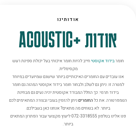
אודותינו
אודות +ACOUSTIC
חומר
בידוד אקוסטי
חייב להיות חומר איכותי בעל יכולת ספיגת רעש
מקסימלית.
אנו עובדים עם החומרים האיכותיים ביותר שישנם שמיועדים במיוחד
למטרה זו. ניתן גם לשלב ולבחור חומר בידוד אקוסטי המהוה גם חומר
בידוד תרמי. כך החלל המבודד אקוסטית יהיה נעים גם מבחינת
הטמפרטורה. את כל
החומרים
ניתן להזמין בעובי ובצורה המתאימים לכם
ביותר. לא בטוחים מה מתאים? אנחנו כאן בשבילכם.
פנו אלינו בטלפון 072-3318555 ליעוץ מקצועי עבור הפתרון המתאים
ביותר.