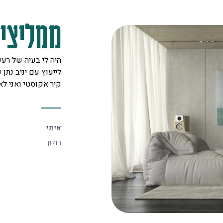
ממליצים
מקצוענים על לב טוב ורצון אדיר
היה לי בעיה של רעש
 לכל לקוח. אצלם מצאתי את
לייעוץ עם יניב נתן ש
יעיל ביותר.
קיר אקוסטי ואני ל
איתי
חולון