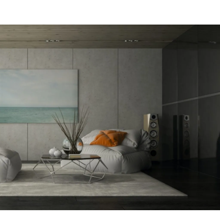
מקום של 
לתת מענה
הפיתרון ה
דב
הרצליה