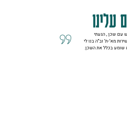
 עלינו
 עם שכן , הגעתי
קיבלנו שרות מצוין, הסברים ו
ירות מא'-ת' וב"ה בנו לי
השאלות מנציגה נחמדה מאוד 
א שומע בכלל את השכן.
המליצה לנו על פיתרון להד בח
ויפה.
ספיר
רמת גן