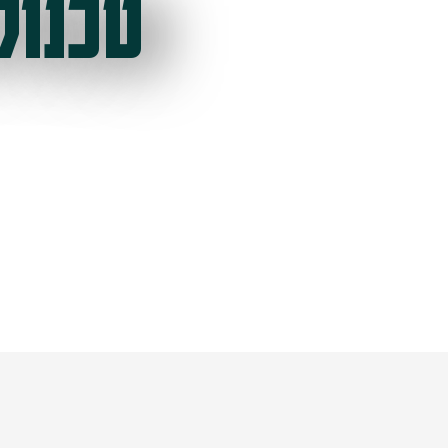
טכנול
ל