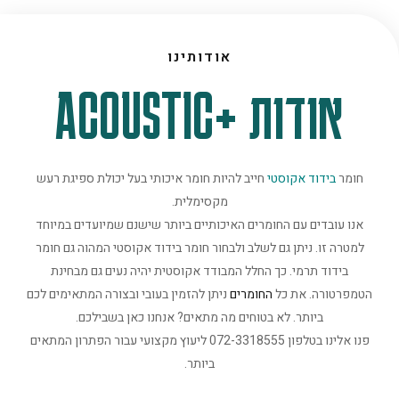
אודותינו
אודות +ACOUSTIC
חומר
בידוד אקוסטי
חייב להיות חומר איכותי בעל יכולת ספיגת רעש
מקסימלית.
אנו עובדים עם החומרים האיכותיים ביותר שישנם שמיועדים במיוחד
למטרה זו. ניתן גם לשלב ולבחור חומר בידוד אקוסטי המהוה גם חומר
בידוד תרמי. כך החלל המבודד אקוסטית יהיה נעים גם מבחינת
הטמפרטורה. את כל
החומרים
ניתן להזמין בעובי ובצורה המתאימים לכם
ביותר. לא בטוחים מה מתאים? אנחנו כאן בשבילכם.
פנו אלינו בטלפון 072-3318555 ליעוץ מקצועי עבור הפתרון המתאים
ביותר.