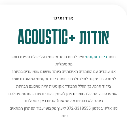
אודותינו
אודות +ACOUSTIC
חומר
בידוד אקוסטי
חייב להיות חומר איכותי בעל יכולת ספיגת רעש
מקסימלית.
אנו עובדים עם החומרים האיכותיים ביותר שישנם שמיועדים במיוחד
למטרה זו. ניתן גם לשלב ולבחור חומר בידוד אקוסטי המהוה גם חומר
בידוד תרמי. כך החלל המבודד אקוסטית יהיה נעים גם מבחינת
הטמפרטורה. את כל
החומרים
ניתן להזמין בעובי ובצורה המתאימים לכם
ביותר. לא בטוחים מה מתאים? אנחנו כאן בשבילכם.
פנו אלינו בטלפון 072-3318555 ליעוץ מקצועי עבור הפתרון המתאים
ביותר.