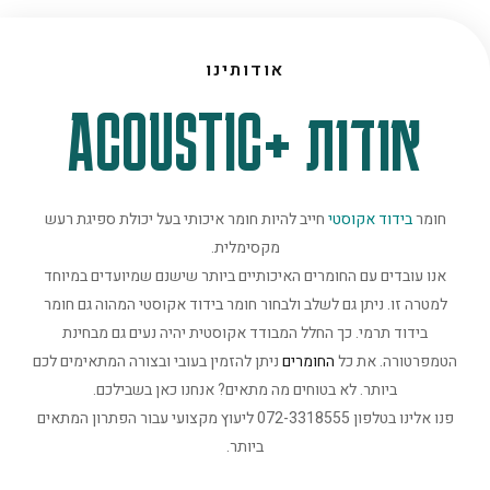
אודותינו
אודות +ACOUSTIC
חומר
בידוד אקוסטי
חייב להיות חומר איכותי בעל יכולת ספיגת רעש
מקסימלית.
אנו עובדים עם החומרים האיכותיים ביותר שישנם שמיועדים במיוחד
למטרה זו. ניתן גם לשלב ולבחור חומר בידוד אקוסטי המהוה גם חומר
בידוד תרמי. כך החלל המבודד אקוסטית יהיה נעים גם מבחינת
הטמפרטורה. את כל
החומרים
ניתן להזמין בעובי ובצורה המתאימים לכם
ביותר. לא בטוחים מה מתאים? אנחנו כאן בשבילכם.
פנו אלינו בטלפון 072-3318555 ליעוץ מקצועי עבור הפתרון המתאים
ביותר.