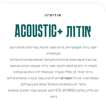
אודותינו
אודות +ACOUSTIC
חומר
בידוד אקוסטי
חייב להיות חומר איכותי בעל יכולת ספיגת רעש
מקסימלית.
אנו עובדים עם החומרים האיכותיים ביותר שישנם שמיועדים במיוחד
למטרה זו. ניתן גם לשלב ולבחור חומר בידוד אקוסטי המהוה גם חומר
בידוד תרמי. כך החלל המבודד אקוסטית יהיה נעים גם מבחינת
הטמפרטורה. את כל
החומרים
ניתן להזמין בעובי ובצורה המתאימים לכם
ביותר. לא בטוחים מה מתאים? אנחנו כאן בשבילכם.
פנו אלינו בטלפון 072-3318555 ליעוץ מקצועי עבור הפתרון המתאים
ביותר.