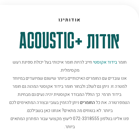
אודותינו
אודות +ACOUSTIC
חומר
בידוד אקוסטי
חייב להיות חומר איכותי בעל יכולת ספיגת רעש
מקסימלית.
אנו עובדים עם החומרים האיכותיים ביותר שישנם שמיועדים במיוחד
למטרה זו. ניתן גם לשלב ולבחור חומר בידוד אקוסטי המהוה גם חומר
בידוד תרמי. כך החלל המבודד אקוסטית יהיה נעים גם מבחינת
הטמפרטורה. את כל
החומרים
ניתן להזמין בעובי ובצורה המתאימים לכם
ביותר. לא בטוחים מה מתאים? אנחנו כאן בשבילכם.
פנו אלינו בטלפון 072-3318555 ליעוץ מקצועי עבור הפתרון המתאים
ביותר.