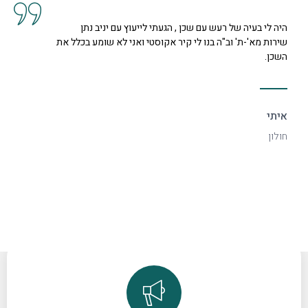
כן , הגעתי לייעוץ עם יניב נתן
קיבלנו שרות מצוין, הסבר
י קיר אקוסטי ואני לא שומע בכלל את
נחמדה מאוד בשם קרן היא 
דקורטיבי ויפה.
ספיר
רמת גן